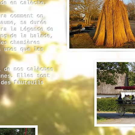
ade en calèche.
era comment on
haume, sa durée
era la Légende de
ong de la balade,
des chamières
s unes que les
l de nos calèches
unes. Elles sont
 des fauteuils