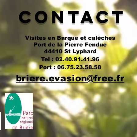
Contact
Visites en Barque et calèches
Port de la Pierre Fendue
44410 St Lyphard
Tel : 02.40.91.41.96
Port : 06.75.23.58.58
b
riere.evasion@free.fr