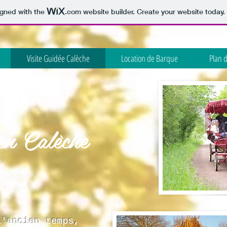
igned with the
.com
website builder. Create your website today.
Visite Guidée Calèche
Location de Barque
Plan 
 en Calèche
l'ancien temps,