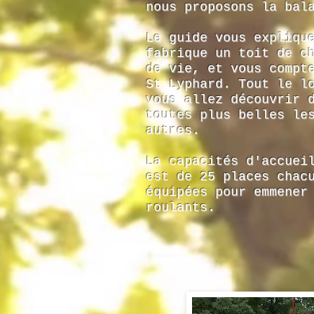
nous proposons la bal
Le guide vous expliqu
fabrique un toit de c
de vie, et vous compt
St Lyphard. Tout le l
vous allez découvrir 
toutes plus belles le
autres.
La capacités d'accuei
est de 25 places chac
équipées pour emmener
roulants.